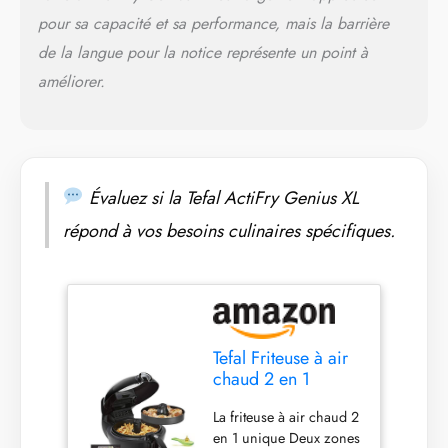
l'ouverture du couvercle,
pour sa capacité et sa performance, mais la barrière
tous les composants (bol
de la langue pour la notice représente un point à
ActiFry, plaque de
cuisson, couvercle) sont
améliorer.
amovibles et passent au
lave-vaisselle ; minuterie
avec signal sonore
contenu de la boîte Tefal
YV9708 ActiFry Genius
Évaluez si la Tefal ActiFry Genius XL
XL 2 en 1, bol et plaque
de cuisson amovibles,
répond à vos besoins culinaires spécifiques.
couvercle amovible,
cuillère à mesurer,
manuel d'utilisation
REMARQUE : N'utilisez
pas d'objets tranchants
ou métalliques dans la
Tefal Friteuse à air
chambre de cuisson. Il
chaud 2 en 1
est recommandé
ActiFry Genius XL
d'utiliser des ustensiles
La friteuse à air chaud 2
YV9708 | 1500
de cuisine en bois, en
en 1 unique Deux zones
watts | capacité :