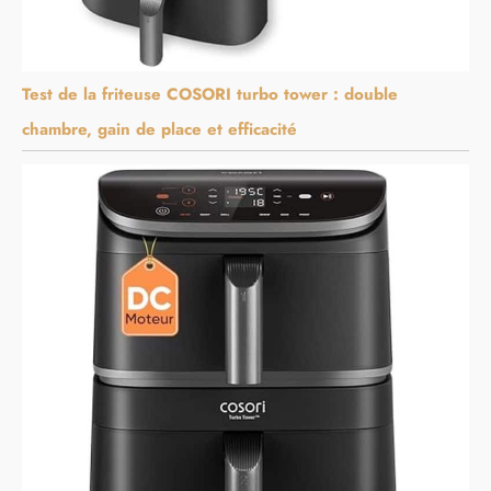
Test de la friteuse COSORI turbo tower : double
chambre, gain de place et efficacité