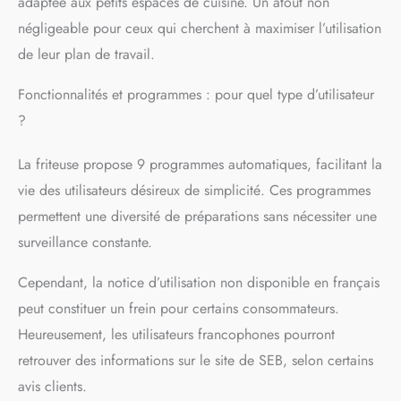
adaptée aux petits espaces de cuisine. Un atout non
chaud Arrêt automatique
négligeable pour ceux qui cherchent à maximiser l’utilisation
lors de l'ouverture du
couvercle, tous les
de leur plan de travail.
composants (bol ActiFry,
plaque de cuisson,
Fonctionnalités et programmes : pour quel type d’utilisateur
couvercle) sont amovibles
?
et passent au lave-vaisselle
; minuterie avec signal
La friteuse propose 9 programmes automatiques, facilitant la
sonore contenu de la
boîte Tefal YV9708
vie des utilisateurs désireux de simplicité. Ces programmes
ActiFry Genius XL 2 en 1,
permettent une diversité de préparations sans nécessiter une
bol et plaque de cuisson
amovibles, couvercle
surveillance constante.
amovible, cuillère à
mesurer, manuel
Cependant, la notice d’utilisation non disponible en français
d'utilisation REMARQUE :
peut constituer un frein pour certains consommateurs.
N'utilisez pas d'objets
Heureusement, les utilisateurs francophones pourront
tranchants ou métalliques
dans la chambre de
retrouver des informations sur le site de SEB, selon certains
cuisson. Il est
avis clients.
recommandé d'utiliser des