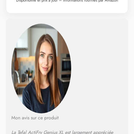
Disponibilité et prix à jour – informations fournies par Amazon
produit Circulation d'air
chaud avec bras
agitateur rotatif Cuisson
douce des aliments frits
avec contrôle
automatique de la
température, permet une
friture faible en gras ;
température réglable
pour des résultats de
cuisson précis De 80 à
220° C 9 programmes
automatiques
directement sur l'écran
avec une grande
surface tactile ;
démarrage différé
jusqu'à 9 heures et
Mon avis sur ce produit
fonction de maintien au
chaud Arrêt
automatique lors de
La Tefal ActiFry Genius XL est largement appréciée