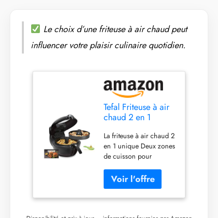
Le choix d’une friteuse à air chaud peut
influencer votre plaisir culinaire quotidien.
Tefal Friteuse à air
chaud 2 en 1
ActiFry Genius XL
La friteuse à air chaud 2
YV9708 | 1500
en 1 unique Deux zones
watts | capacité :
de cuisson pour
1,7 kg | 9
préparer un repas
programmes
complet en une seule
automatiques |
fois ; comprend une
technologie 2 en 1
plaque de cuisson
| noir
supplémentaire
directement dans le