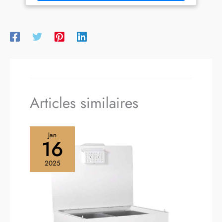
huile, la friteuse permet de préparer les aliments avec moins
APPLICATION
de matières grasses. FACILITE D'UTILISATION ET DE
MYMOULINEX: avec
NETTOYAGE - avec ses commandes à écran tactile, son
l'application MyMoulinex,
réglage de température de 76° à 200°, sa minuterie de 1 à
découvrez des idées de
60 minutes, ses picots antidérapants et sa possibilité de
recettes en fonction de vos
nettoyage au lave-vaisselle, elle est facile à utiliser et à
goûts, du temps ou des
nettoyer.
ingrédients que vous avez,
créez votre liste de course,
planifiez vos repas et bien
plus CONTENU: Easy Fry
Articles similaires
Mega
Jan
16
2025