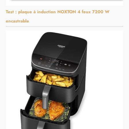
Test : plaque à induction NOXTON 4 feux 7200 W
encastrable