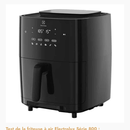
Test de la friteuse à air Electrolux Série 800 :