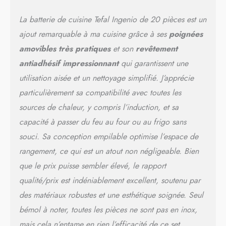
poignée), Tefal recommande
les produits SUN Tout en 1,
La batterie de cuisine Tefal Ingenio de 20 pièces est un
leur formule assurant une
longévité optimale de vos
ajout remarquable à ma cuisine grâce à ses
poignées
poêles et casseroles
amovibles très pratiques
et son
revêtement
INDICATEUR DE
antiadhésif impressionnant
qui garantissent une
DEMARRAGE DE CUISSON
: l’innovation Thermo-Signal
utilisation aisée et un nettoyage simplifié. J’apprécie
change de couleur quand
particulièrement sa compatibilité avec toutes les
vous pouvez démarrer la
cuisson, pour une saisie
sources de chaleur, y compris l’induction, et sa
parfaite à chaque usage
capacité à passer du feu au four ou au frigo sans
ACIER INOXYDABLE
souci. Sa conception empilable optimise l’espace de
GARANTI 5 ANS :
garantissant des
rangement, ce qui est un atout non négligeable. Bien
performances et une fiabilité
que le prix puisse sembler élevé, le rapport
durables, découvrez un
qualité/prix est indéniablement excellent, soutenu par
produit de qualité
supérieure avec un design
des matériaux robustes et une esthétique soignée. Seul
robuste, conçu pour durer
bémol à noter, toutes les pièces ne sont pas en inox,
TOUS FEUX DONT
INDUCTION : compatible
mais cela n’entame en rien l’efficacité de ce set.