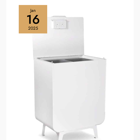
conception de base
composite permet une
Jan
16
distribution rapide et même
thermique, favorisant une
cuisson économe en énergie.
2025
En outre, cette infrastructure
prolonge considérablement la
durée de vie de la cuisinière.