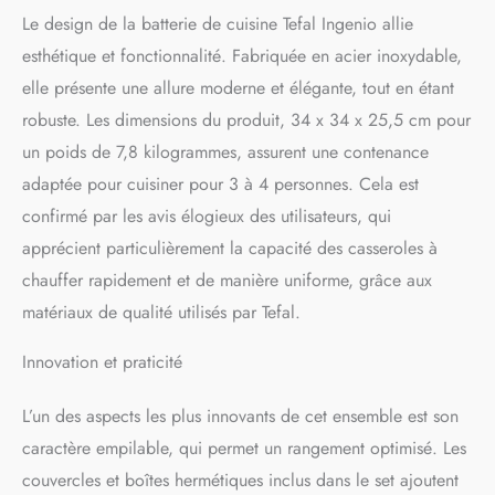
poêles et casseroles
Le design de la batterie de cuisine Tefal Ingenio allie
INDICATEUR DE
DEMARRAGE DE CUISSON
esthétique et fonctionnalité. Fabriquée en acier inoxydable,
: l’innovation Thermo-Signal
elle présente une allure moderne et élégante, tout en étant
change de couleur quand
vous pouvez démarrer la
robuste. Les dimensions du produit, 34 x 34 x 25,5 cm pour
cuisson, pour une saisie
un poids de 7,8 kilogrammes, assurent une contenance
parfaite à chaque usage
adaptée pour cuisiner pour 3 à 4 personnes. Cela est
ACIER INOXYDABLE
GARANTI 5 ANS :
confirmé par les avis élogieux des utilisateurs, qui
garantissant des
apprécient particulièrement la capacité des casseroles à
performances et une fiabilité
chauffer rapidement et de manière uniforme, grâce aux
durables, découvrez un
produit de qualité
matériaux de qualité utilisés par Tefal.
supérieure avec un design
robuste, conçu pour durer
Innovation et praticité
TOUS FEUX DONT
INDUCTION : compatible
L’un des aspects les plus innovants de cet ensemble est son
gaz, électrique,
vitrocéramique et induction
caractère empilable, qui permet un rangement optimisé. Les
INDUCTION INTEGRALE :
couvercles et boîtes hermétiques inclus dans le set ajoutent
une base épaisse de