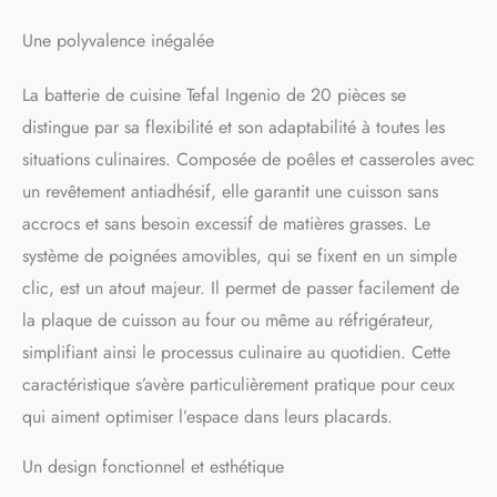
Poêle wok 26 cm,
Couvercles hermétiques
Une polyvalence inégalée
16/18/20 cm, 4 protège-
poêles, 3 spatules (cuillère,
La batterie de cuisine Tefal Ingenio de 20 pièces se
longue, spatule) et 2
distingue par sa flexibilité et son adaptabilité à toutes les
poignées amovibles
POIGNÉE AMOVIBLE
situations culinaires. Composée de poêles et casseroles avec
ULTRA SECURISEE : la
un revêtement antiadhésif, elle garantit une cuisson sans
poignée amovible sûre et
brevetée bénéficie d’une
accrocs et sans besoin excessif de matières grasses. Le
garantie de 10 ans GAIN
système de poignées amovibles, qui se fixent en un simple
DE PLACE : grâce à son
clic, est un atout majeur. Il permet de passer facilement de
empilabilité, Ingenio vous
fait gagner de la place dans
la plaque de cuisson au four ou même au réfrigérateur,
vos placards NETTOYAGE
simplifiant ainsi le processus culinaire au quotidien. Cette
FACILE : lavable à la main,
au lave-vaisselle (sauf
caractéristique s’avère particulièrement pratique pour ceux
poignée), Tefal recommande
qui aiment optimiser l’espace dans leurs placards.
les produits SUN Tout en 1,
leur formule assurant une
Un design fonctionnel et esthétique
longévité optimale de vos