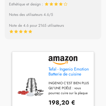
Esthétique et design :
Notes des utilisateurs 4.6/5
Note de 4.6 pour 2165 utilisateurs
Tefal - Ingenio Emotion
Batterie de cuisine
Acier Inoxydable - 20
INGENIO C’EST BIEN PLUS
pièces
QU’UNE POÊLE : vous
pourrez cuire sur la plaque
de cuisson, gratiner vos
198,20 €
recettes au four et conserver