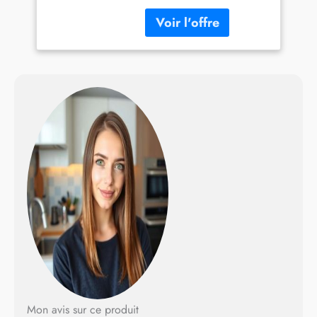
les restes au frigo
CONTENU : Sauteuse 24
cm, Poêles 22/24/28 cm,
Casseroles 16/18/20 cm,
Poêle wok 26 cm,
Couvercles hermétiques
16/18/20 cm, 4 protège-
poêles, 3 spatules (cuillère,
longue, spatule) et 2
poignées amovibles
POIGNÉE AMOVIBLE
ULTRA SECURISEE : la
poignée amovible sûre et
brevetée bénéficie d’une
garantie de 10 ans GAIN
DE PLACE : grâce à son
empilabilité, Ingenio vous
fait gagner de la place dans
vos placards NETTOYAGE
FACILE : lavable à la main,
au lave-vaisselle (sauf
Mon avis sur ce produit