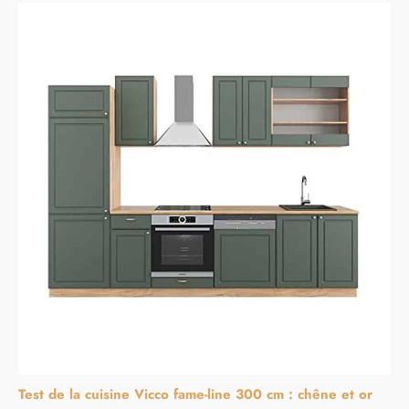
Test de la cuisine Vicco fame-line 300 cm : chêne et or