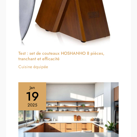
Test : set de couteaux HOSHANHO 8 pièces,
tranchant et efficacité
Cuisine équipée
Jan
19
2025