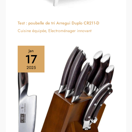
Test : poubelle de tri Arregui Duplo CR211-D
Cuisine équipée
,
Electroménager innovant
Jan
17
2025