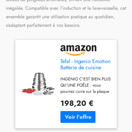
inégalée. Compatible avec l’induction et le lave-vaisselle, cet
ensemble garantit une utilisation pratique au quotidien,
s’adaptant parfaitement à vos besoins.
Tefal - Ingenio Emotion
Batterie de cuisine
Acier Inoxydable - 20
INGENIO C’EST BIEN PLUS
pièces
QU’UNE POÊLE : vous
pourrez cuire sur la plaque
de cuisson, gratiner vos
198,20 €
recettes au four et conserver
les restes au frigo
CONTENU : Sauteuse 24
cm, Poêles 22/24/28 cm,
Casseroles 16/18/20 cm,