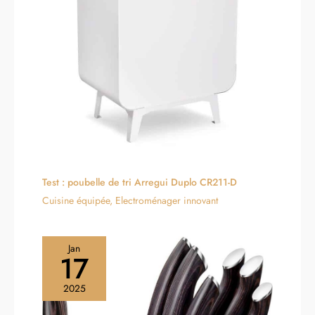
rend robuste, durable et facile
installation facile：Fabriqué à
à nettoyer grâce à sa surface
partir de bois de première
imperméable. Le produit est
qualité et de verre trempé, ce
expédié en deux colis
meuble est conçu pour durer
(veuillez attendre que les deux
et est facile à nettoyer. Le
arrivent avant de commencer
produit est expédié en deux
l'assemblage). Avec des
colis (veuillez attendre la
pièces clairement étiquetées
réception des deux avant
et des instructions étape par
l'assemblage). Avec des
étape, le montage est un
pièces clairement étiquetées
processus simple
et des instructions étape par
étape, le montage est un jeu
d'enfant.Le plateau et le corps
de l'armoire sont fabriqués en
Test : poubelle de tri Arregui Duplo CR211-D
bois certifié FSC
Cuisine équipée
,
Electroménager innovant
Jan
17
2025