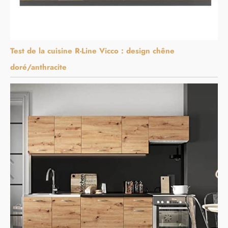
Test de la cuisine R-Line Vicco : design chêne
doré/anthracite