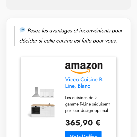
LIVRAISON : bloc de
cuisine sans plan de
travail, matériel de
montage, instructions de
montage (sauf
Pesez les avantages et inconvénients pour
indication contraire, les
décider si cette cuisine est faite pour vous.
appareils électriques et
les décorations ne sont
pas compris dans la
livraison)
Vicco Cuisine R-
Line, Blanc
Brillant/Blanc,
Les cuisines de la
160cm
gamme R-Line séduisent
par leur design optimal
et leur utilisation
365,90 €
universelle. En option,
nous proposons
également des