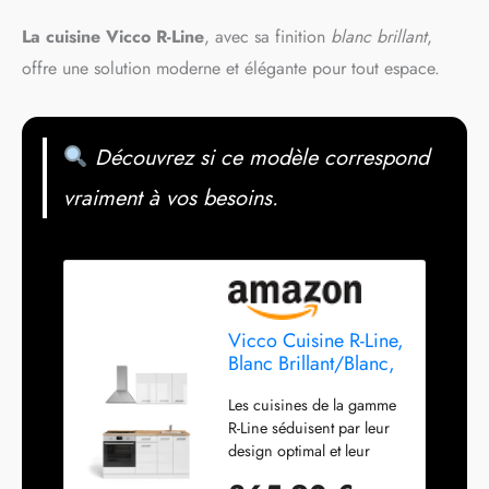
La cuisine Vicco R-Line
, avec sa finition
blanc brillant
,
offre une solution moderne et élégante pour tout espace.
Découvrez si ce modèle correspond
vraiment à vos besoins.
Vicco Cuisine R-Line,
Blanc Brillant/Blanc,
160cm
Les cuisines de la gamme
R-Line séduisent par leur
design optimal et leur
utilisation universelle. En