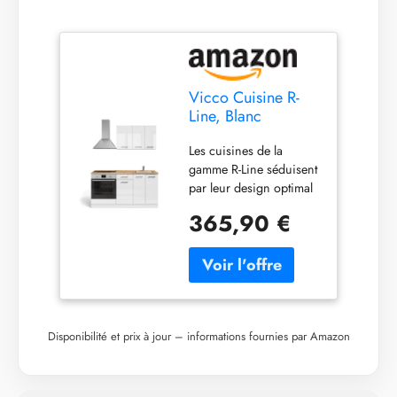
Vicco Cuisine R-
Line, Blanc
Brillant/Blanc,
Les cuisines de la
160cm
gamme R-Line séduisent
par leur design optimal
et leur utilisation
365,90 €
universelle. En option,
nous proposons
également des
bandeaux de lave-
vaisselle entièrement
intégrés de la marque
Vicco. La ligne de
Disponibilité et prix à jour – informations fournies par Amazon
cuisine Single est
réversible et extensible à
volonté. Avec des pieds