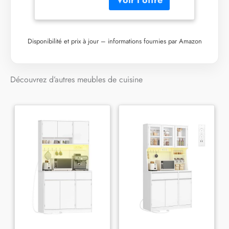
bandeaux de lave-
vaisselle entièrement
intégrés de la marque
Vicco. La ligne de
Disponibilité et prix à jour – informations fournies par Amazon
cuisine Single est
réversible et extensible à
volonté. Avec des pieds
Découvrez d’autres meubles de cuisine
réglables en hauteur,
elle s'adapte
parfaitement à chaque
pièce. DIMENSIONS :
Le bloc cuisine a une
largeur de 160 cm, une
hauteur de 81,6 cm. Les
armoires basses ont une
profondeur de 52 cm.
Toutes les dimensions
détaillées sont indiquées
sur les photos.
MATÉRIAU : le bloc
cuisine est composé