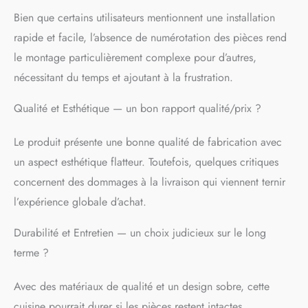
composé d'un panneau
de particules de 16 mm
Bien que certains utilisateurs mentionnent une installation
facile à entretenir, avec un
rapide et facile, l’absence de numérotation des pièces rend
revêtement en résine de
le montage particulièrement complexe pour d’autres,
mélamine. Les poignées et
les pieds sont en
nécessitant du temps et ajoutant à la frustration.
plastique. LIVRAISON :
bloc de cuisine sans plan
Qualité et Esthétique — un bon rapport qualité/prix ?
de travail, matériel de
montage, instructions de
Le produit présente une bonne qualité de fabrication avec
montage (sauf indication
contraire, les appareils
un aspect esthétique flatteur. Toutefois, quelques critiques
électriques et les
concernent des dommages à la livraison qui viennent ternir
décorations ne sont pas
l’expérience globale d’achat.
compris dans la livraison)
Durabilité et Entretien — un choix judicieux sur le long
terme ?
Avec des matériaux de qualité et un design sobre, cette
cuisine pourrait durer si les pièces restent intactes.