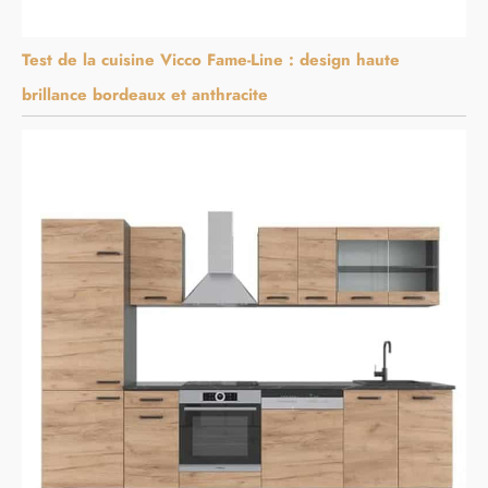
Test de la cuisine Vicco Fame-Line : design haute
brillance bordeaux et anthracite