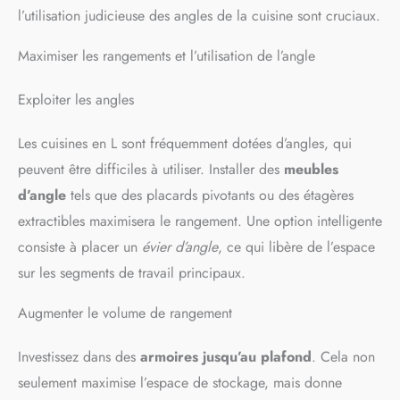
supporte en toute confiance jusqu’à 120 kg. Profitez d’une
des rayures et réduire le bruit
l’utilisation judicieuse des angles de la cuisine sont cruciaux.
stabilité assurée, même en cas de rotations à 360° [Réglable
lors du déplacement afin que
et pivotant] Adaptez votre confort grâce à une amplitude de
vous puissiez les utiliser en
réglage en hauteur de 65 à 85.5 cm et à une capacité de
toute confiance. FACILE À
Maximiser les rangements et l’utilisation de l’angle
pivotement à 360°. Cette souplesse vous permet de découvrir
ASSEMBLER : Avec nos
et d’apprécier votre position d’assise idéale en toute
instructions illustrées et
Exploiter les angles
simplicité [Entretien facile] La surface en PU, ainsi que le
détaillées, vous pouvez
support, le repose-pieds et la base en noir mat, se nettoient
assembler ce tabouret de bar
facilement à l’aide d’un simple chiffon humide. Ainsi, vos
extérieur avec rapidité. Toutes
Les cuisines en L sont fréquemment dotées d’angles, qui
tabourets de cuisine restent toujours en parfait état
les pièces sont marquées de
lettres ou de chiffres.
peuvent être difficiles à utiliser. Installer des
meubles
VEUILLEZ NOTER : ASSUREZ
d’angle
tels que des placards pivotants ou des étagères
QUE CHAQUE VIS SE
TROUVE DANS LA BONNE
extractibles maximisera le rangement. Une option intelligente
POSITION AVANT
D'ESSAYER DE SERRER
consiste à placer un
évier d’angle
, ce qui libère de l’espace
TOUTES LES VIS. La couleur
sur les segments de travail principaux.
des images peut être
légèrement différente de la
couleur réelle en raison des
Augmenter le volume de rangement
différents paramètres du
moniteur et de l'écran.
Investissez dans des
armoires jusqu’au plafond
. Cela non
seulement maximise l’espace de stockage, mais donne