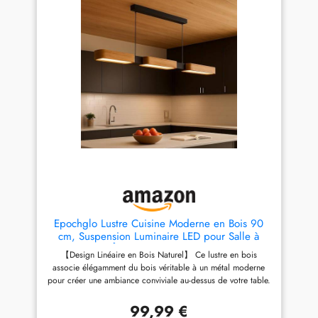
abat-jour existant ►Les câbles
suspendus mesurent 95 cm, la
longueur réglable le rend
adapté à différentes
utilisations enviro
Epochglo Lustre Cuisine Moderne en Bois 90
cm, Suspension Luminaire LED pour Salle à
Manger et Îlot Cuisine, Dimmable 3000K-
【Design Linéaire en Bois Naturel】 Ce lustre en bois
6500K avec Télécommande et Fonction
associe élégamment du bois véritable à un métal moderne
Mémoire
pour créer une ambiance conviviale au-dessus de votre table.
C'est la suspension en bois idéale pour des soirées
chaleureuses en famille ou entre amis, apportant une touche
99,99 €