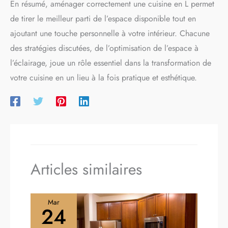
qualité, elles conservent leur forme et leur esthétique même
En résumé, aménager correctement une cuisine en L permet
après une utilisation régulière. Offertes en lot de 2 : Ces
de tirer le meilleur parti de l’espace disponible tout en
galettes sont vendues en lot de 2, vous permettant d'équiper
facilement plusieurs chaises tout en bénéficiant d'une solution
ajoutant une touche personnelle à votre intérieur. Chacune
esthétique et pratique.
des stratégies discutées, de l’optimisation de l’espace à
l’éclairage, joue un rôle essentiel dans la transformation de
votre cuisine en un lieu à la fois pratique et esthétique.
Articles similaires
Mar
24