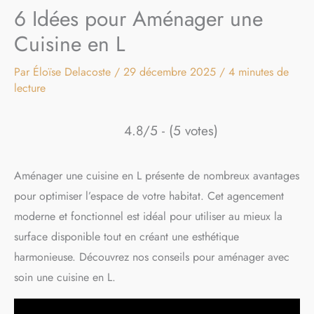
6 Idées pour Aménager une
Cuisine en L
Par
Éloïse Delacoste
/
29 décembre 2025
/
4 minutes de
lecture
4.8/5 - (5 votes)
Aménager une cuisine en L présente de nombreux avantages
pour optimiser l’espace de votre habitat. Cet agencement
moderne et fonctionnel est idéal pour utiliser au mieux la
surface disponible tout en créant une esthétique
harmonieuse. Découvrez nos conseils pour aménager avec
soin une cuisine en L.