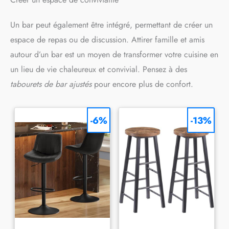
fois en place. Utilisable
comme plan de travail, bar à
Un bar peut également être intégré, permettant de créer un
petit-déjeuner ou espace de
rangement supplémentaire, il
espace de repas ou de discussion. Attirer famille et amis
apporte une grande flexibilité
à votre cuisine.
autour d’un bar est un moyen de transformer votre cuisine en
un lieu de vie chaleureux et convivial. Pensez à des
tabourets de bar ajustés
pour encore plus de confort.
-6%
-13%