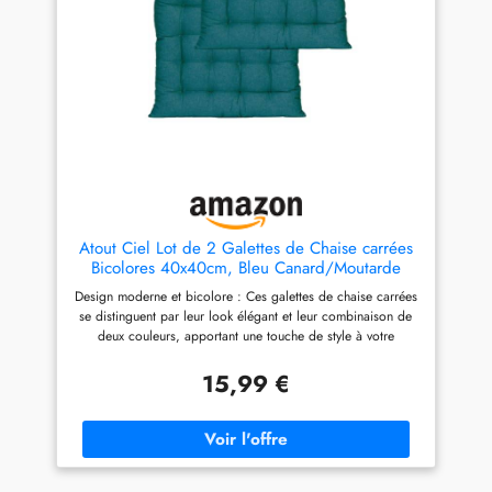
véranda. Dimensions : 40 x
Durabilité remarquable :
40 cm et 3 cm d’épaisseur –
Conçues avec des matériaux
coussin de chaise 40 x 40
robustes et un rembourrage
épais, certifié sans substances
de qualité, elles conservent
nocives selon le standard
leur forme et leur esthétique
OEKO-TEX 100 pour un
même après une utilisation
confort en toute sécurité.
régulière. Offertes en lot de 4
Housse : 55 % coton, 45 %
: Ces galettes sont vendues en
polyester – Garnissage : 100
lot de 4, vous permettant
% polyester. Inclus : lot de 4
d'équiper facilement plusieurs
galette de chaise jardin –
chaises tout en bénéficiant
pratiques, confortables et
d'une solution esthétique et
faciles d’entretien.
pratique.
Atout Ciel Lot de 2 Galettes de Chaise carrées
Bicolores 40x40cm, Bleu Canard/Moutarde
Design moderne et bicolore : Ces galettes de chaise carrées
se distinguent par leur look élégant et leur combinaison de
deux couleurs, apportant une touche de style à votre
intérieur. Confort exceptionnel : Avec une épaisseur de 5
cm, elles offrent un rembourrage généreux et confortable,
15,99 €
idéal pour une assise prolongée. Format pratique : Mesurant
40x40 cm, ces galettes s'adaptent parfaitement à la majorité
des chaises carrées, garantissant un ajustement impeccable
et une présentation soignée. Durabilité remarquable :
Conçues avec des matériaux robustes et un rembourrage de