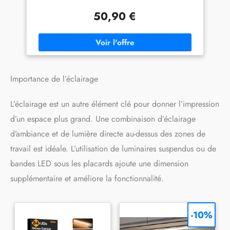
Sec au toucher en 30 minutes, séchage complet et
recouvrable en 12 heures. Idéal pour aménager votre pièce
50,90 €
dans la journée MULTI-SUPPORTS : Convient pour murs,
boiseries et radiateurs dans les pièces humides comme
cuisine et salle de bain INFORMATIONS UTILES :
Rendement en 1 couche : 1l =+/- 10m. Sec au toucher : 30
min séchage complet, recouvrable : 12h. Nettoyage des
outils : Eau V33, une marque française engagée : Pour
l’emploi local : entreprise familiale depuis 1957 700 salariés
Importance de l’éclairage
conçoivent et fabriquent au cœur du jura Pour
l’environnement : 30 ans d'amélioration continue et un site
L’éclairage est un autre élément clé pour donner l’impression
certifié iso 14001 depuis 2001 Pour la qualité : performance
garantie en testant 100% de nos produits
d’un espace plus grand. Une combinaison d’éclairage
d’ambiance et de lumière directe au-dessus des zones de
travail est idéale. L’utilisation de luminaires suspendus ou de
bandes LED sous les placards ajoute une dimension
supplémentaire et améliore la fonctionnalité.
-10%