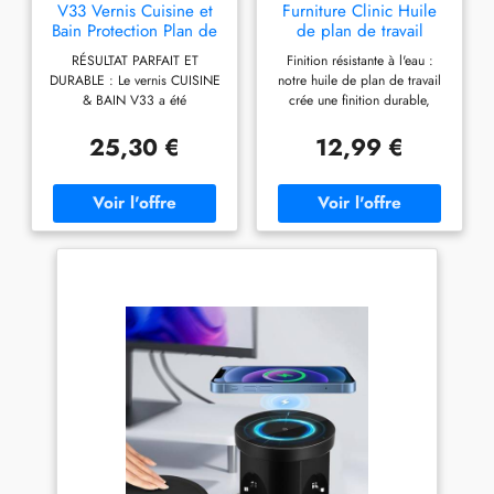
manger, caves, escaliers,
détecteur led armoire sans fil
V33 Vernis Cuisine et
Furniture Clinic Huile
couloirs, étagères, etc.
à LED 6500K conviennent aux
Bain Protection Plan de
de plan de travail
placards, armoires, armoires
Travail Incolore Satin
250ml - Huile de plan
RÉSULTAT PARFAIT ET
Finition résistante à l'eau :
basses, tiroirs, ateliers,
375ml
de travail à séchage
DURABLE : Le vernis CUISINE
notre huile de plan de travail
bibliothèques, grenier,
rapide et sans danger
& BAIN V33 a été
crée une finition durable,
escaliers, sous-sol, couloir,
pour les aliments pour
spécialement conçu pour
résistante à l'eau et aux
tête de lit, garde-manger,
tous les plans de travail
protéger durablement les
taches. Sans danger pour les
25,30 €
12,99 €
chambre,etc.
en bois et ustensiles de
supports et matériaux
aliments : il s'agit d'une huile
cuisine
horizontaux très sollicités.
de qualité alimentaire,
Grâce à l’association de la
adaptée pour une utilisation
technologie céramique et de
sur les plans de travail et les
résines hautes performances,
ustensiles de cuisine. Séchage
il protège durablement les
rapide : cette huile de bois
peintures V33 Rénovation
naturellement transparente
Perfection des agressions
sèche rapidement pour
quotidiennes. RÉSISTANCE
donner une finition satinée
RENFORCÉE : Une
Facile à utiliser : essuyez
technologie céramique
simplement l'huile dans le
renforcée qui résiste à l’eau,
bois et elle va instantanément
aux graisses, aux produits
tremper et commencer à
ménagers et à la chaleur
protéger le plan de travail en
jusqu’à 100°C. Mais aussi aux
bois. Améliore le bois : en
rayures, frottements et chocs.
plus de nourrir le bois et de
Ultra lessivable qui offre un
restaurer les huiles perdues,