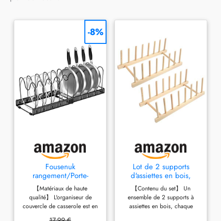
-8%
Fousenuk
Lot de 2 supports
rangement/Porte-
d'assiettes en bois,
casseroles, avec 10
porte-assiettes,
【Matériaux de haute
【Contenu du set】 Un
Compartiments
égouttoir en bois
qualité】 L'organiseur de
ensemble de 2 supports à
Réglables, Noir
couvercle de casserole est en
assiettes en bois, chaque
fer de haute qualité, avec une
support mesure 31 x 13 x 10
17,99 €