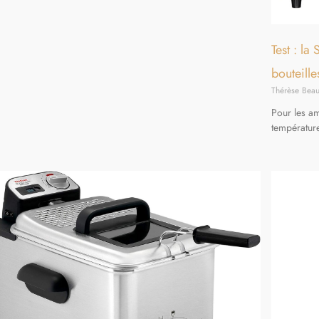
Test : l
bouteille
Thérèse Be
Pour les am
température