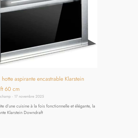
a hotte aspirante encastrable Klarstein
ft 60 cm
auchamp
17 novembre 2025
e d’une cuisine à la fois fonctionnelle et élégante, la
ante Klarstein Downdraft