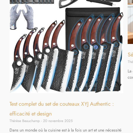
Sé
Th
La
con
Test complet du set de couteaux XYJ Authentic :
efficacité et design
Thérèse Beauchamp
20 novembre 2025
Dans un monde où la cuisine est à la fois un art et une nécessité