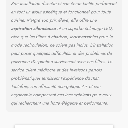
INGENIEUSE : Aspirant la
Son installation discrète et son écran tactile performant
vapeur horizontalement sur
en font un atout esthétique et fonctionnel pour toute
la cuisinière, plutôt que de
la laisser monter, ces hottes
cuisine. Malgré son prix élevé, elle offre une
aspirantes descendantes
aspiration silencieuse
et un superbe éclairage LED,
sont installées sur un plan
de travail ou un îlot de
bien que les filtres à charbon, indispensables pour le
cuisine et se lèvent lorsqu'il
mode recirculation, ne soient pas inclus. L’installation
est temps de cuisiner.
peut poser quelques difficultés, et des problèmes de
FACILE À INSTALLER ET À
NETTOYER : Les instructions
puissance d’aspiration surviennent avec ces filtres. Le
d'assemblage étape par
service client médiocre et des livraisons parfois
étape garantissent une
problématiques ternissent l’expérience d’achat.
installation rapide. La hotte
aspirante de cuisine
Toutefois, son efficacité énergétique A+ et son
comprend 2 filtres à graisse
ergonomie compensent ces inconvénients pour ceux
qui peuvent être retirés et
lavés à la main ou dans un
qui recherchent une hotte élégante et performante.
lave-vaisselle.