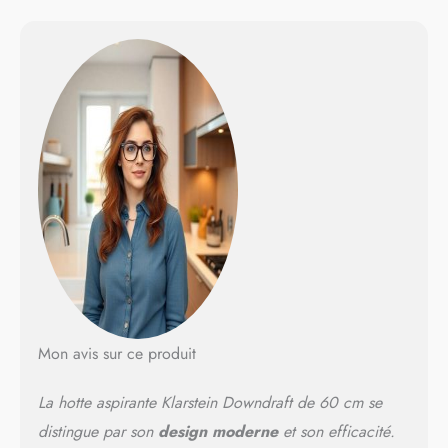
de l'air. EFFICACITÉ DE
CLASSE "A" : Notre hotte
aspirante 60cm sans
evacuation pour cuisine
assure un flux d'air puissant
tout en restant économe en
énergie. Reconnu avec un
classement d'efficacité
énergétique A, il réduit le
coût énergétique de votre
maison. MODES
D'ASPIRATION ET DE
RECIRCULATION : Cette
hotte permet l'extraction et
également la recirculation.
En mode recirculation, les
filtres à charbon retiennent
Mon avis sur ce produit
les odeurs et les fumées.
Remarque : Les filtres à
La hotte aspirante Klarstein Downdraft de 60 cm se
charbon actif sont vendus
séparément. UN HOTTE
distingue par son
design moderne
et son efficacité.