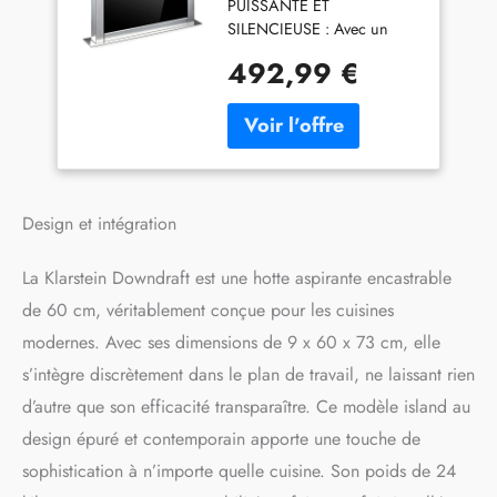
PUISSANTE ET
Cuisine, Débit d'Air
SILENCIEUSE : Avec un
604m³/h, Filtres, 10
débit d'air puissant de 604
Modes de Ventilation,
492,99 €
m³/h et 10 vitesses de
Mode Recirculation,
ventilation, notre hotte
Sans Evacuation,
aspirante 60cm réduit les
Efficacité Energétique
odeurs et filtre les fumées
A+
pour une meilleure qualité
de l'air. EFFICACITÉ DE
CLASSE "A" : Notre hotte
Design et intégration
aspirante 60cm sans
evacuation pour cuisine
La Klarstein Downdraft est une hotte aspirante encastrable
assure un flux d'air puissant
de 60 cm, véritablement conçue pour les cuisines
tout en restant économe en
énergie. Reconnu avec un
modernes. Avec ses dimensions de 9 x 60 x 73 cm, elle
classement d'efficacité
s’intègre discrètement dans le plan de travail, ne laissant rien
énergétique A, il réduit le
coût énergétique de votre
d’autre que son efficacité transparaître. Ce modèle island au
maison. MODES
design épuré et contemporain apporte une touche de
D'ASPIRATION ET DE
sophistication à n’importe quelle cuisine. Son poids de 24
RECIRCULATION : Cette
hotte permet l'extraction et