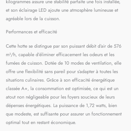
kilogrammes assure une stabilité parfaite une fois installée,
également la recirculation.
et son éclairage LED ajoute une atmosphère lumineuse et
En mode recirculation, les
filtres à charbon retiennent
agréable lors de la cuisson.
les odeurs et les fumées.
Remarque : Les filtres à
Performances et efficacité
charbon actif sont vendus
séparément. UN HOTTE
Cette hotte se distingue par son puissant débit d’air de 576
INGENIEUSE : Aspirant la
m³/h, capable d’éliminer efficacement les odeurs et les
vapeur horizontalement sur
la cuisinière, plutôt que de
fumées de cuisson. Dotée de 10 modes de ventilation, elle
la laisser monter, ces hottes
offre une flexibilité sans pareil pour s’adapter à toutes les
aspirantes descendantes
sont installées sur un plan
situations culinaires. Grâce à son efficacité énergétique
de travail ou un îlot de
classée A+, la consommation est optimisée, ce qui est un
cuisine et se lèvent lorsqu'il
atout non négligeable pour les foyers soucieux de leurs
est temps de cuisiner.
FACILE À INSTALLER ET À
dépenses énergétiques. La puissance de 1,72 watts, bien
NETTOYER : Les instructions
que modeste, est suffisante pour assurer un fonctionnement
d'assemblage étape par
optimal tout en restant économique.
étape garantissent une
installation rapide. La hotte