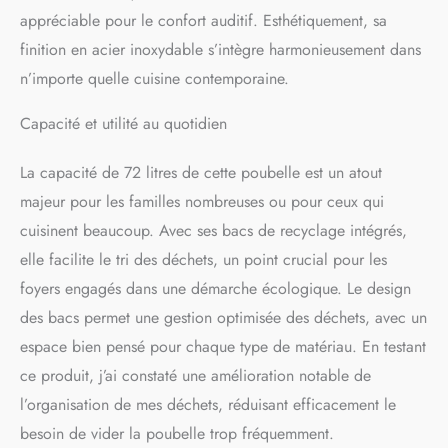
déchets de cuisine.
appréciable pour le confort auditif. Esthétiquement, sa
Couvercle à Fermeture
Douce : Conçu avec une
finition en acier inoxydable s’intègre harmonieusement dans
fonction de maintien ouvert,
n’importe quelle cuisine contemporaine.
le couvercle de la poubelle
offre un large angle
Capacité et utilité au quotidien
d'ouverture de 88°, éliminant
les tracas d'une ouverture
constante. De plus, le
La capacité de 72 litres de cette poubelle est un atout
couvercle présente une
majeur pour les familles nombreuses ou pour ceux qui
action de fermeture en
cuisinent beaucoup. Avec ses bacs de recyclage intégrés,
douceur qui non seulement
réduit le bruit, mais élimine
elle facilite le tri des déchets, un point crucial pour les
également le risque de
foyers engagés dans une démarche écologique. Le design
pincement des doigts.
des bacs permet une gestion optimisée des déchets, avec un
Construction Haut de
Gamme : Fabriquée à partir
espace bien pensé pour chaque type de matériau. En testant
de 3 couches de matériau
ce produit, j’ai constaté une amélioration notable de
de qualité supérieure, cette
poubelle de cuisine se
l’organisation de mes déchets, réduisant efficacement le
compose d'une couche
besoin de vider la poubelle trop fréquemment.
d'acier inoxydable robuste,