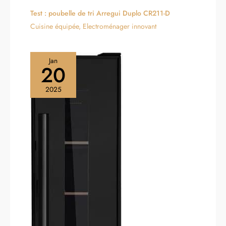
Test : poubelle de tri Arregui Duplo CR211-D
Cuisine équipée
,
Electroménager innovant
Jan
20
2025