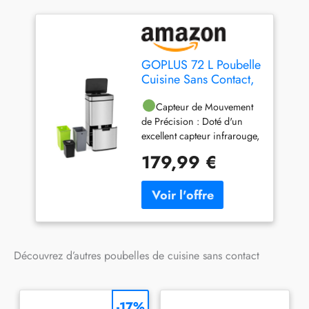
déchets sans avoir besoin
de se baisser. De plus, il
permet une maniabilité sans
effort grâce à la poignée
découpée et aux roues
GOPLUS 72 L Poubelle
lisses. De plus, des patins
Cuisine Sans Contact,
antidérapants sont inclus
Capteur de
pour protéger vos sols des
Mouvement Intelligent,
Capteur de Mouvement
rayures.
Poubelle à Tri Bacs de
de Précision : Doté d'un
Recyclage, Fermeture
excellent capteur infrarouge,
Lente, pour Cuisine,
le détecteur de mouvement
179,99 €
42 x 32-58 x 84-110
intégré vous permet d'ouvrir
cm
le couvercle en seulement
0,3 seconde d'un simple
geste de la main, afin que
vous puissiez facilement
jeter les déchets sans
toucher le couvercle. De
Découvrez d’autres poubelles de cuisine sans contact
plus, la poubelle nécessite 6
piles AA (non incluses).
Conception Peu
-17%