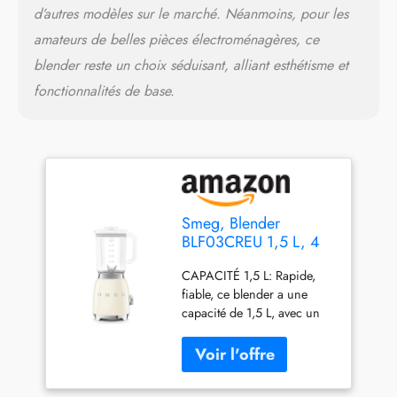
d’autres modèles sur le marché. Néanmoins, pour les
amateurs de belles pièces électroménagères, ce
blender reste un choix séduisant, alliant esthétisme et
fonctionnalités de base.
Smeg, Blender
BLF03CREU 1,5 L, 4
Vitesses, 4 Fonctions
CAPACITÉ 1,5 L: Rapide,
Smoothie, Pulse,
fiable, ce blender a une
Glace Pilée et
capacité de 1,5 L, avec un
Autonettoyant, Bloc
corps en acier inoxydable et
Moteur et Bouchon
une base pratique avec
Doseur, Base
pieds antidérapants 4
Antidérapante, Range
FONCTIONS: Equipé de 4
Cordon Intégré,