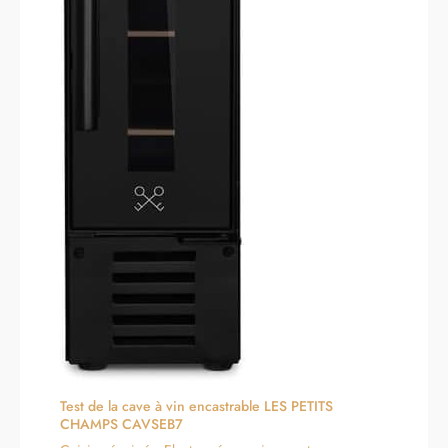
Test de la cave à vin encastrable LES PETITS
CHAMPS CAVSEB7