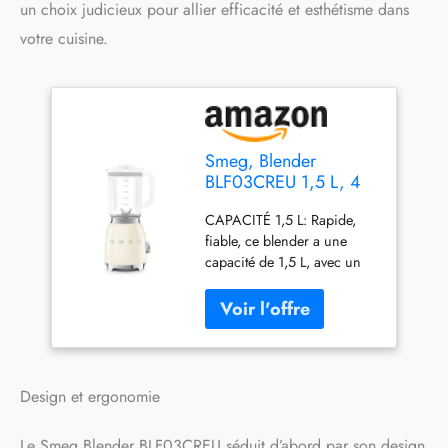
un choix judicieux pour allier efficacité et esthétisme dans
votre cuisine.
Smeg, Blender
BLF03CREU 1,5 L, 4
Vitesses, 4 Fonctions
CAPACITÉ 1,5 L: Rapide,
Smoothie, Pulse,
fiable, ce blender a une
Glace Pilée et
capacité de 1,5 L, avec un
Autonettoyant, Bloc
corps en acier inoxydable et
Moteur et Bouchon
une base pratique avec
Doseur, Base
pieds antidérapants 4
Antidérapante, Range
FONCTIONS: Equipé de 4
Cordon Intégré,
niveaux de vitesse, le
800W, Crème
blender peut être utilisé
Design et ergonomie
dans les fonctions Pulse,
Smoothie, Glace pilée et
Le Smeg Blender BLF03CREU séduit d’abord par son design