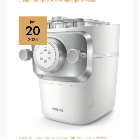
Cuisine équipée
,
Electroménager innovant
Jan
20
2025
Test de la machine à pâtes Philips série 7000 :