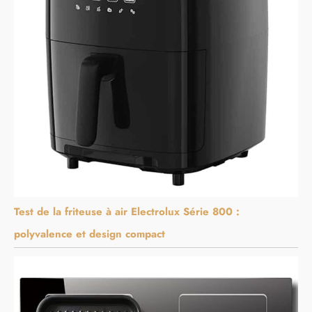
Test de la friteuse à air Electrolux Série 800 :
polyvalence et design compact