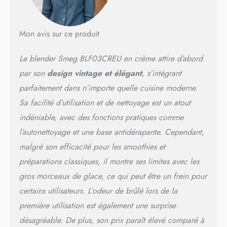
lame, le moteur avec
démarrage progressif et le
range cordon intégré
Mon avis sur ce produit
rendent le produit pratique
et fonctionnel
Le blender Smeg BLF03CREU en crème attire d’abord
PERFORMANCE ET STYLE :
Avec son mélange de
par son
design vintage et élégant
, s’intégrant
technologie et de style
parfaitement dans n’importe quelle cuisine moderne.
légèrement rétro, le blender
Sa facilité d’utilisation et de nettoyage est un atout
Smeg rend chaque instant
en cuisine plus spécial
indéniable, avec des fonctions pratiques comme
l’autonettoyage et une base antidérapante. Cependant,
malgré son efficacité pour les smoothies et
préparations classiques, il montre ses limites avec les
gros morceaux de glace, ce qui peut être un frein pour
certains utilisateurs. L’odeur de brûlé lors de la
première utilisation est également une surprise
désagréable. De plus, son prix paraît élevé comparé à