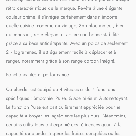
Nettoyage Automatique
SÉCURITÉ MAXIMALE: Le
rétro caractéristique de la marque. Revêtu d’une élégante
blender est équipé d'un
couleur crème, il s’intègre parfaitement dans n’importe
système de protection en cas
quelle cuisine moderne ou vintage. Son bloc moteur, bien
de surchage du moteur et
d'un verrouillage moteur de
qu’imposant, reste élégant et assure une bonne stabilité
sécurité UTILISATION
grâce à sa base antidérapante. Avec un poids de seulement
PRATIQUE: Le bec verseur,
2 kilogrammes, il est également facile à déplacer et à
la poignée ergonomique, le
bouchon doseur, la double
ranger, notamment grâce à son range cordon intégré.
lame, le moteur avec
démarrage progressif et le
Fonctionnalités et performance
range cordon intégré
rendent le produit pratique
Ce blender est équipé de 4 vitesses et de 4 fonctions
et fonctionnel
PERFORMANCE ET STYLE :
spécifiques : Smoothie, Pulse, Glace pilée et Autonettoyant.
Avec son mélange de
La fonction Pulse est particulièrement appréciée pour sa
technologie et de style
capacité à broyer les ingrédients les plus durs. Néanmoins,
légèrement rétro, le blender
Smeg rend chaque instant
certains utilisateurs ont exprimé des réticences quant à la
en cuisine plus spécial
capacité du blender à gérer les fraises congelées ou les